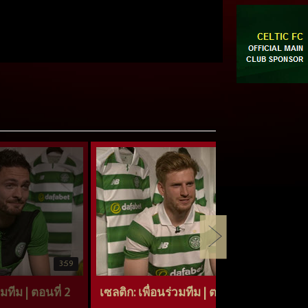
3:59
2:55
วมทีม | ตอนที่ 2
เซลติก: เพื่อนร่วมทีม | ตอนที่ 1
เดอะ 