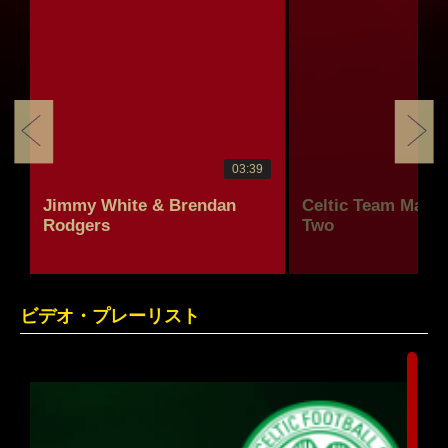
03:39
n
Jimmy White & Brendan
Celtic Team Mates 
Rodgers
Two
ビデオ・プレーリスト