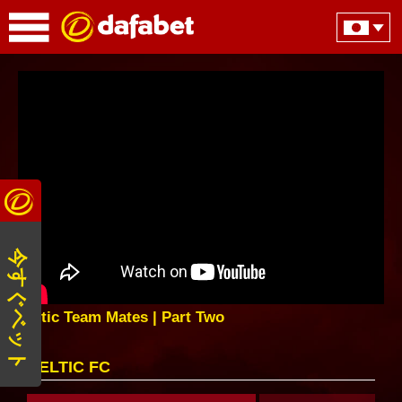
今すぐベット
Celtic Team Mates | Part Two
CELTIC FC