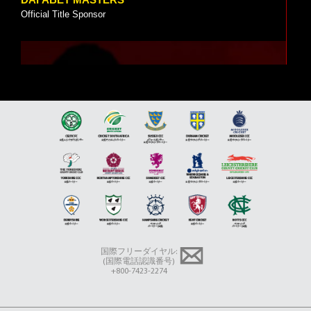
Official Title Sponsor
5 VIDEOS
JIMMY WHITE
Brand Ambassador
国際フリーダイヤル:
(国際電話認識番号)
+800-7423-2274