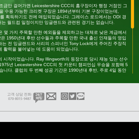
금만 걸어가면 Leicestershire CCC의 홈구장이자 행정 거점인 그
명을 수용 가능한 크리켓 구장은 1894년부터 기본 구장이었는데,
등급 지위를 획득하기도 전에 매입되었습니다. 그레이스 로드에서는 ODI 경
2개는 월드컵 일정이지만 잉글랜드와 관련된 경기는 없습니다.
음 70년은 몇 가지 주목할 만한 예외들을 제외하고는 대체로 낮은 계급에서
은 1950년대 후반 선수들과 주목할 만한 국내 출신 인재들의 영입
는 전 잉글랜드와 서리의 스피너인 Tony Lock에게 주어진 주장직
에 활력을 불어넣는 데 도움이 되었습니다.
시작이었습니다. Ray Illingworth의 등장으로 당시 재능 있는 선수
75년 Leicestershire CCC의 첫 카운티 챔피언십 우승을 포함해 5
니다. 클럽의 두 번째 성공 기간은 1990년대 후반, 주로 4일 동안
 시작으로 1996년과 1998년에 우승을 차지했습니다. 당시 이것
의 자원을 고려할 때 놀라운 성과로 여겨졌습니다. 또한 서인도 크리
 기간 동안 영향력 있는 인물이었는데, 클럽에서 경기하는 동안인 1997년
중 한 명으로 선정되었습니다.
고객 상담 전화:
070-8015-9487
 크리켓이 폭발적으로 성장했고, 2003년 ECB는 더 짧고 역동적인 형
. Leicestershire CCC는 이 형식으로 2004년 토너먼트에서
과 2011년에 두 번 더 우승했습니다. 그러나 2부 리그 카운티 챔피
1부 리그에서 뛰지 않았기 때문에 성공을 거두기가 더 어렵다는 것을
ul Nixon이 감독을 맡고 있는 Leicestershire CCC는 네덜란드
장을 맡고 있습니다. 작년 카운티 챔피언십의 일회성 형식에서의 약간의 성
고한 마무리로 클럽은 2022년에도 이러한 안전성을 바탕으로 일할