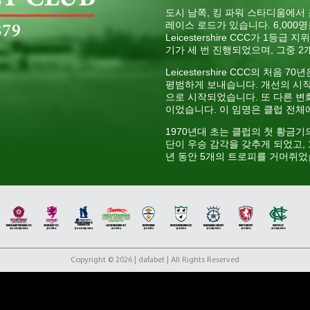
도시 남쪽, 킹 파워 스타디움에서 조
레이스 로드가 있습니다. 6,000
Leicestershire CCC가 1
기가 세 번 진행되었으며, 그중 
Leicestershire CCC의 처
평범하게 보내습니다. 개선의 시작
으로 시작되었습니다. 또 다른 변화
이었습니다. 이 임명은 클럽 전체
1970년대 초는 클럽의 첫 황금기의 
단이 우승 감각을 갖추게 되었고, 19
년 동안 5개의 트로피를 거머쥐었습
열린 카운티 챔피언십에서 준우승을
은 다른 카운티 팀들에 비해 클럽
켓 선수 Phil Simmons는 이
Wisden의 올해의 크리켓 선수 
21세기로 접어들면서 Twenty20
태의 크리켓을 국내 경기에 도입했습니다
즉각적인 성공을 거두었고 2006년
Copyright © 2026 | dafabet | All Rights Reserved
언십 시대에는 2003년 이후로 
알게 되었습니다. 현재 클럽의 전설 Pa
인 Colin Ackermann이 주
공과 로열 런던 원데이 컵에서 견