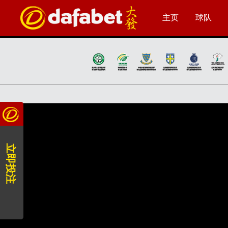
Ambassadors
主页
球队
Search
立即投注