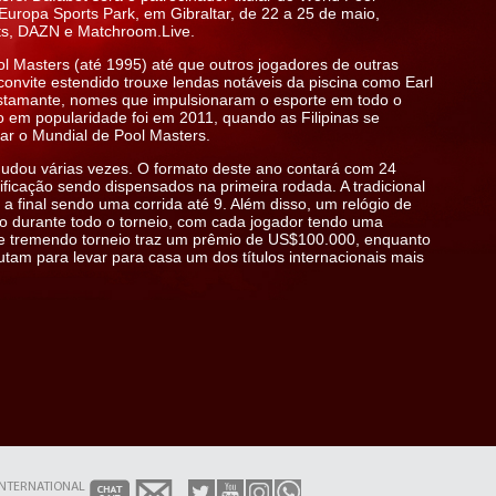
uropa Sports Park, em Gibraltar, de 22 a 25 de maio,
ts, DAZN e Matchroom.Live.
Masters (até 1995) até que outros jogadores de outras
nvite estendido trouxe lendas notáveis ​​da piscina como Earl
ustamante, nomes que impulsionaram o esporte em todo o
em popularidade foi em 2011, quando as Filipinas se
iar o Mundial de Pool Masters.
mudou várias vezes. O formato deste ano contará com 24
icação sendo dispensados ​​na primeira rodada. A tradicional
 a final sendo uma corrida até 9. Além disso, um relógio de
o durante todo o torneio, com cada jogador tendo uma
te tremendo torneio traz um prêmio de US$100.000, enquanto
am para levar para casa um dos títulos internacionais mais
INTERNATIONAL