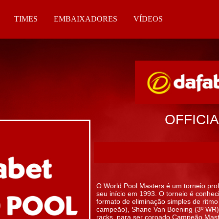
TIMES
EMBAIXADORES
VÍDEOS
OFFICI
O World Pool Masters é um torneio prof
seu início em 1993. O torneio é conhec
formato de eliminação simples de ritm
campeão), Shane Van Boening (3º WR) 
racks, para ser coroado Campeão Master