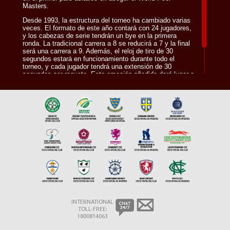
Masters.
Desde 1993, la estructura del torneo ha cambiado varias
veces. El formato de este año contará con 24 jugadores,
y los cabezas de serie tendrán un bye en la primera
ronda. La tradicional carrera a 8 se reducirá a 7 y la final
será una carrera a 9. Además, el reloj de tiro de 30
segundos estará en funcionamiento durante todo el
torneo, y cada jugador tendrá una extensión de 30
segundos por raqueta. Esta emoción añadida dará lugar a
un tremendo torneo en el que habrá un total de 100.000
dólares en juego y el campeón recibirá 25.000 dólares.
INTERNATIONAL
TOLL-FREE:
1800814063