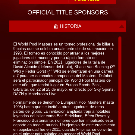
OFFICIAL TITLE SPONSORS
HISTORIA
El World Pool Masters es un torneo profesional de billar a
9 bolas que se celebra anualmente desde su creación en
1993. El torneo es conocido por atraer a los mejores
jugadores del mundo y por su rápido formato de
eliminación simple. En 2021, jugadores de la talla de
David Alcaide (defensor del título), Shane Van Boening (3º
WR) y Fedor Gorst (4º WR) se enfrentarán en una carrera
a 7 para ser coronados campeones del Masters. Dafabet
será el patrocinador principal del World Pool Masters de
este año, que tendrá lugar en Europa Sports Park,
Gibraltar, del 22 al 25 de mayo, en directo por Sky Sports,
DAZN y Matchroom.Live.
Formalmente se denominó European Pool Masters (hasta
1995) hasta que se invitó a otros jugadores de otras
partes del globo. La invitación ampliada trajo a notables
leyendas del billar como Earl Strickland, Efrén Reyes y
Francisco Bustamante, nombres que han impulsado este
deporte en todo el mundo. Un ejemplo de este crecimiento
en popularidad fue en 2011, cuando Filipinas se convirtió
en el primer país asiático en acoger el World Pool