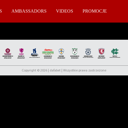
S
AMBASSADORS
VIDEOS
PROMOCJE
Copyright © 2026 | dafabet | Wszystkie prawa zastrzeżone