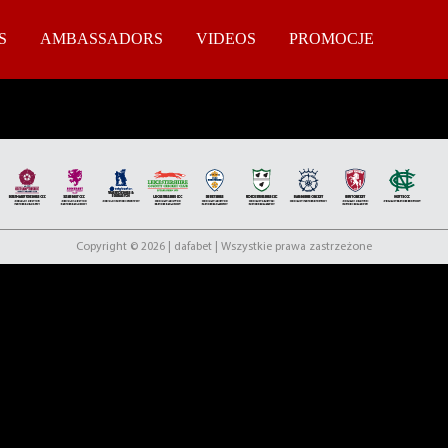
S
AMBASSADORS
VIDEOS
PROMOCJE
Copyright © 2026 | dafabet | Wszystkie prawa zastrzeżone