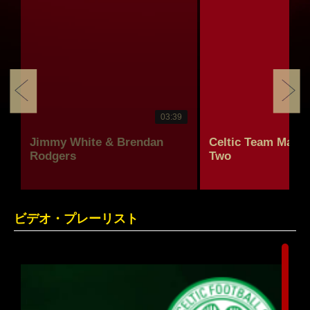
03:39
n
Jimmy White & Brendan
Celtic Team Mates 
Rodgers
Two
ビデオ・プレーリスト