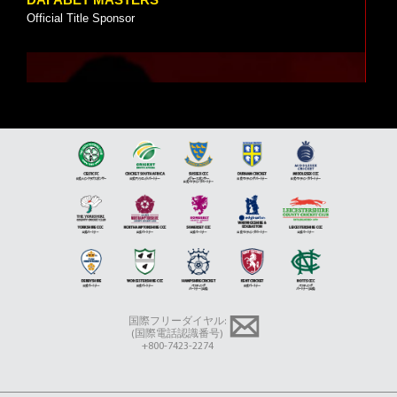
Official Title Sponsor
5 VIDEOS
JIMMY WHITE
Brand Ambassador
国際フリーダイヤル:
(国際電話認識番号)
+800-7423-2274