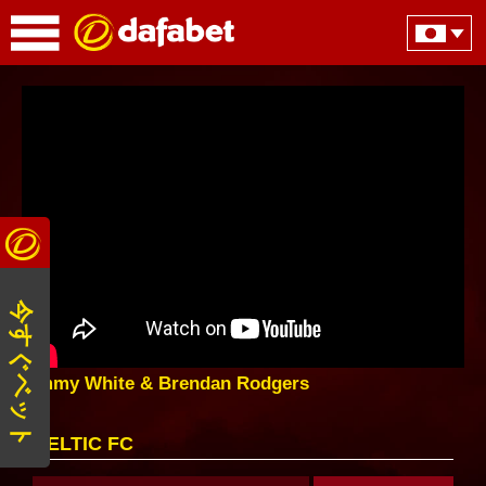
今すぐベット
Jimmy White & Brendan Rodgers
CELTIC FC