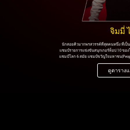
จิมมี่ 
นักสอยคิวมากพรสวรรค์ที่สุดคนหนึ่ง ที่เป
แชมป์รายการแข่งขันสนุกเกอร์ท็อป 10 ขอ
แชมป์โลก 6 สมัย แชมป์ขวัญใจมหาชน(People’s 
ดูตารางแ