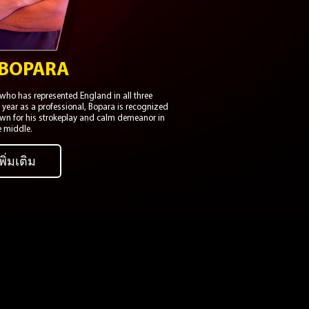
 BOPARA
 who has represented England in all three
h year as a professional, Bopara is recognized
own for his strokeplay and calm demeanor in
e middle.
พิ่มเติม