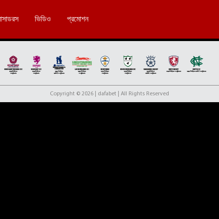
বাসাডরস
ভিডিও
প্রমোশন
Copyright © 2026 | dafabet | All Rights Reserved